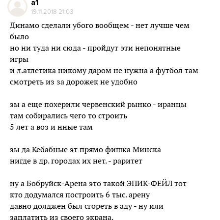
a1
19.11.2018 21:03
Динамо сделали убого вообщем - нет лучше чем
было
но ни туда ни сюда - пройдут эти непонятные
игры
и л.атлетика никому даром не нужна а футбол там
смотреть из за дорожек не удобно
зы а еще похерили червенский рынко - иранцы
там собирались чего то строить
5 лет а воз и нные там
зы да Кебабные эт прямо фишка Минска
нигде в др. городах их нет. - раритет
ну а Бобруйск-Арена это такой ЭПИК-ФЕЙЛ тот
кто додумался построить 6 тыс. арену
давно долджен был сгореть в аду - ну или
заплатить из своего экрана.