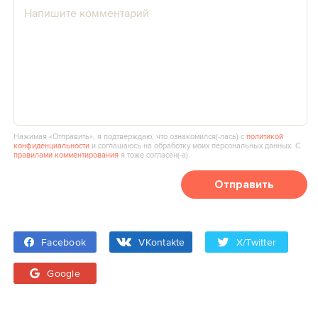
Нажимая «Отправить», я подтверждаю, что ознакомился(‑лась) с
политикой
конфиденциальности
и соглашаюсь на обработку моих персональных данных. С
правилами комментирования
я тоже согласен(‑а).
Отправить
Facebook
VKontakte
X/Twitter
Google