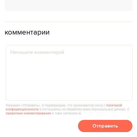
комментарии
Нажимая «Отправить», я подтверждаю, что ознакомился(‑лась) с
политикой
конфиденциальности
и соглашаюсь на обработку моих персональных данных. С
правилами комментирования
я тоже согласен(‑а).
Отправить