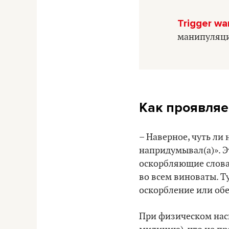
Trigger wa
манипуляций
Как проявляе
– Наверное, чуть ли 
напридумывал(а)». Э
оскорбляющие слова,
во всем виноваты. Ту
оскорбление или обе
При физическом наси