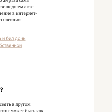
о жертва сама
оизошедшем акте
ление в интернет-
о насилии.
а и бил дочь
обственной
?
сеять в другом
тинг может быть как