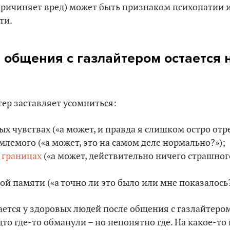
 причиняет вред) может быть признаком психопатии 
ти.
 общения с газлайтером остается
тер заставляет усомниться:
х чувствах («а может, и правда я слишком остро отре
лемого («а может, это на самом деле нормально?»);
х
границах
(«а может, действительно ничего страшного
ой памяти («а точно ли это было или мне показалось?
ается у здоровых людей после общения с газлайтером
удто где-то обманули – но непонятно где. На какое-т