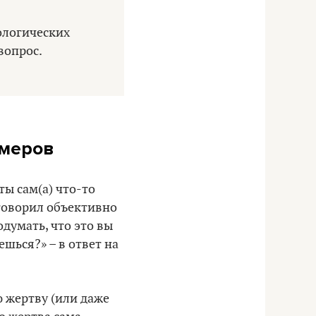
ологических
вопрос.
имеров
ты сам(а) что-то
 говорил объективно
одумать, что это вы
ешься?» – в ответ на
ю жертву (или даже