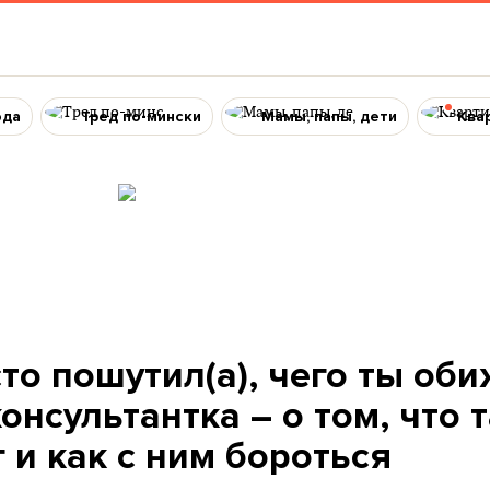
ода
Тред по-мински
Мамы, папы, дети
Ква
сто пошутил(а), чего ты об
онсультантка – о том, что 
 и как с ним бороться