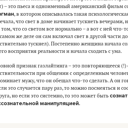
т) – это пьеса и одноименный американский фильм 
ргман
, в котором описывалась такая психологическ
ечала, что свет в доме начинает тускнеть вечерами,
в том, что со светом все нормально – а вот с ней что-т
 самом же деле он сам включал свет в другой части до
ствительно тускнел). Постепенно женщина начала со
его восприятия реальности и начала сходить с ума.
овной признак газлайтинга – это повторяющееся (!
ствительности при общении с определенным челове
оминает мужу, что он обещал что-то сделать. А он го
сли это случается пару раз, то можно посмеяться и с
созна
руга, но если это системно, то это может быть
ссознательной манипуляцией.