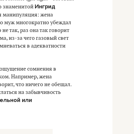
Ингрид
со знаменитой
ая манипуляция: жена
 но муж многократно убеждал
о не так, раз она так говорит
ма, из-за чего газовый свет
мневаться в адекватности
) ощущение сомнения в
ком. Например, жена
ворит, что ничего не обещал.
ослаться на забывчивость
тельной или