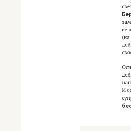
све
Бе
зам
ее 
(на
дей
сво
Осн
дей
нап
И е
суп
бе