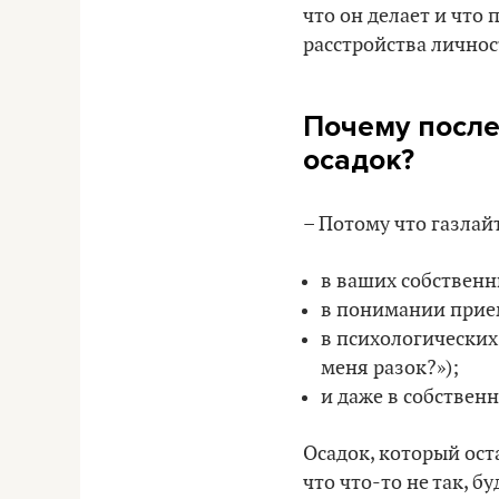
что он делает и что
расстройства личнос
Почему после
осадок?
– Потому что газлай
в ваших собственны
в понимании прием
в психологически
меня разок?»);
и даже в собственн
Осадок, который ост
что что-то не так, б