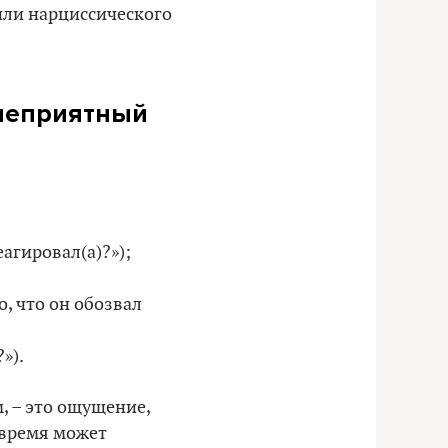
или нарциссического
 неприятный
агировал(а)?»);
, что он обозвал
»).
, – это ощущение,
о время может