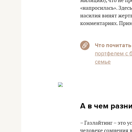
милицию), что не пр
«напросилась». Здесь
насилия винят жертву
комментариях. Прим
Что почитать
портфелем с б
семье
А в чем разн
– Газлайтинг – это 
человеке сомнения 