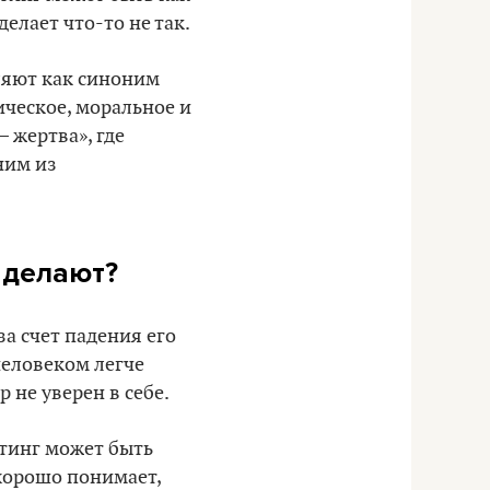
елает что-то не так.
бляют как синоним
ическое, моральное и
– жертва», где
ним из
 делают?
за счет падения его
человеком легче
 не уверен в себе.
йтинг может быть
 хорошо понимает,