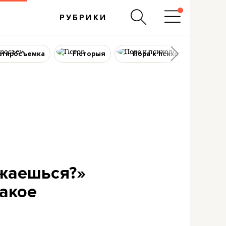
РУБРИКИ
ртиросъемка
Гісторыя
Пора к психологу
ижаешься?»
такое