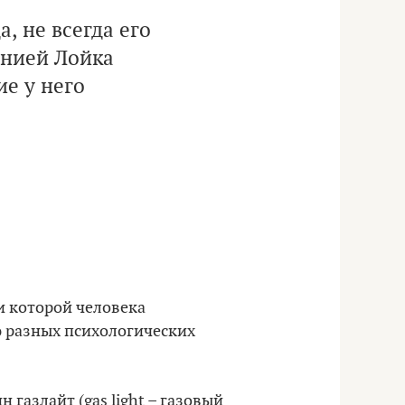
, не всегда его
гнией Лойка
ие у него
и которой человека
 разных психологических
газлайт (gas light – газовый