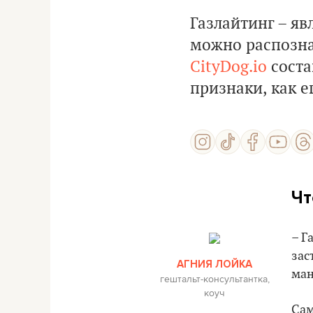
Газлайтинг – яв
можно распозна
CityDog.io
соста
признаки, как е
Чт
– Г
зас
АГНИЯ ЛОЙКА
ман
гештальт-консультантка,
коуч
Сам