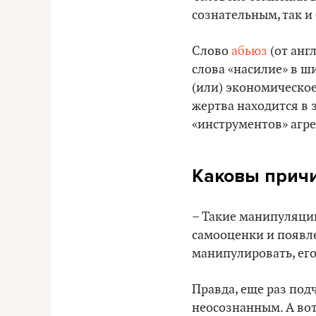
сознательным, так и 
Слово
абьюз
(от анг
слова «насилие» в ш
(или) экономическое.
жертва находится в 
«инструментов» агре
Каковы причи
– Такие манипуляции
самооценки и появл
манипулировать, его
Правда, еще раз под
неосознанным. А вот