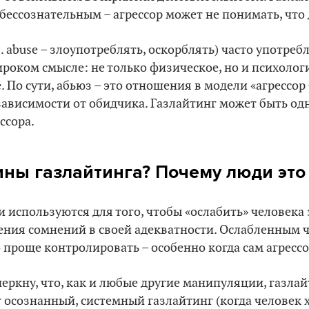
бессознательным – агрессор может не понимать, что д
л. abuse – злоупотреблять, оскорблять) часто употре
ироком смысле: не только физическое, но и психолог
 По сути, абьюз – это отношения в модели «агрессор 
зависимости от обидчика. Газлайтинг может быть од
ссора.
ны газлайтинга? Почему люди это
 используются для того, чтобы «ослабить» человека 
ения сомнений в своей адекватности. Ослабленным 
 проще контролировать – особенно когда сам агрессор
черкну, что, как и любые другие манипуляции, газла
 осознанный, системный газлайтинг (когда человек