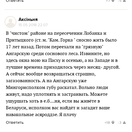
Ответить
+7
-5
Аксіньня
15.05.2018 22:07
В "чистом" районе на пересечении Лобанка и
Притыцкого (ст. м. "Кам. Горка " сносно жить было
17 лет назад. Потом переехали на "грязную"
Ангарскую среди соснового леса. Извините, но
здесь окна мою на Пасху и осенью, а на Западе и в
лучшие времена приходилось через месяц- другой.
А сейчас вообще возвращаться страшно,
загазованность. А на Ангарскую уже
Мингорисполком губу раскатал. Вольно люди
живут, надо уплотнять и застраивать. Можете
ушуршать хоть в е.б....ня, если вы живёте в
Беларуси, исполком вас найдёт и загадит ваше
навакольнае асяроддзе. Я плачу
Ответить
+18
-3