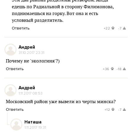
Эти два района разделены рельефом. Когда
едешь по Радиальной в сторону Филимонова,
поднимаешься на горку. Вот она и есть
условный разделитель.
Ответить
+22
-7
Андрей
31.10.2017 23:31
Почему не 'экологиня'?)
Ответить
+36
-18
Андрей
1.11.2017 08:53
Московский район уже вывели из черты минска?
Ответить
+12
-7
Наташа
1.11.2017 19:31