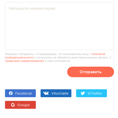
Нажимая «Отправить», я подтверждаю, что ознакомился(‑лась) с
политикой
конфиденциальности
и соглашаюсь на обработку моих персональных данных. С
правилами комментирования
я тоже согласен(‑а).
Отправить
Facebook
VKontakte
X/Twitter
Google