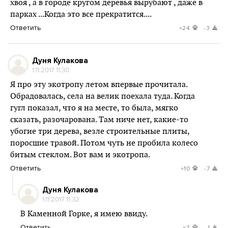
хвоя , а в городе кругом деревья вырубают , даже в
парках ...Когда это все прекратится....
Ответить
+24
-3
Дуня Кулакова
1.11.2017 11:30
Я про эту экотропу летом впервые прочитала.
Обрадовалась, села на велик поехала туда. Когда
гугл показал, что я на месте, то была, мягко
сказать, разочарована. Там ниче нет, какие-то
убогие три дерева, везле строительные плиты,
поросшие травой. Потом чуть не пробила колесо
битым стеклом. Вот вам и экотропа.
Ответить
+10
-7
Дуня Кулакова
1.11.2017 11:32
В Каменной Горке, я имею ввиду.
Ответить
+3
-1