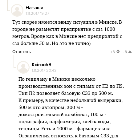
Наташа
1.11.2017 19:27
Тут скорее имеется ввиду ситуация в Минске. В
городе не разместят предприятие с сзз 1000
метров. Вроде как в Минске нет предприятий с
сзз больше 50 м. Но это не точно)
Ответить
+3
-8
KciroohS
1.11.2017 20:43
По генплану в Минске несколько
производственных зон с типами от П2 до П5.
Тип П2 позволяет базовую СЗЗ до 300 м.
К примеру, в качестве небольшой выдержки,
500 м это автопром, 300 м -
домостроительный комбинат, 100 м -
полиграфия, парфюмерия, хлебзаводы,
теплицы. Есть и 1000 м - фармацевтика.
Ограничения относятся к базовым СЗЗ для