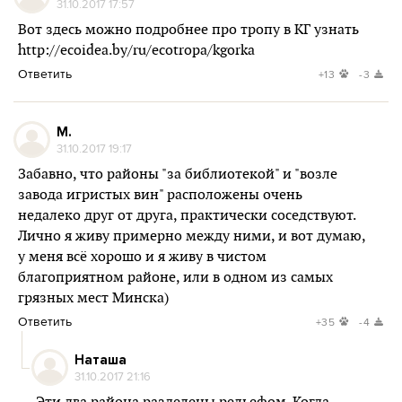
31.10.2017 17:57
Вот здесь можно подробнее про тропу в КГ узнать
http://ecoidea.by/ru/ecotropa/kgorka
Ответить
+13
-3
М.
31.10.2017 19:17
Забавно, что районы "за библиотекой" и "возле
завода игристых вин" расположены очень
недалеко друг от друга, практически соседствуют.
Лично я живу примерно между ними, и вот думаю,
у меня всё хорошо и я живу в чистом
благоприятном районе, или в одном из самых
грязных мест Минска)
Ответить
+35
-4
Наташа
31.10.2017 21:16