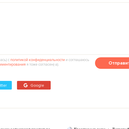
ась) с
политикой конфиденциальности
и соглашаюсь
Отправи
мментирования
я тоже согласен(‑а).
tter
Google