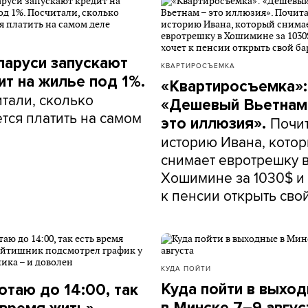
ларуси запускают
КВАРТИРОСЪЕМКА
ит на жилье под 1%.
«Квартиросъемка»:
тали, сколько
«Дешевый Вьетнам
тся платить на самом
Почи
это иллюзия».
историю Ивана, кото
снимает евротрешку 
Хошимине за 1030$ и 
к пенсии открыть сво
КУДА ПОЙТИ
Куда пойти в выхо
отаю до 14:00, так
в Минске 7–9 авгус