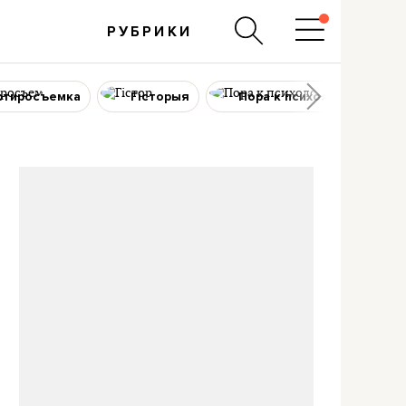
РУБРИКИ
ртиросъемка
Гісторыя
Пора к психологу