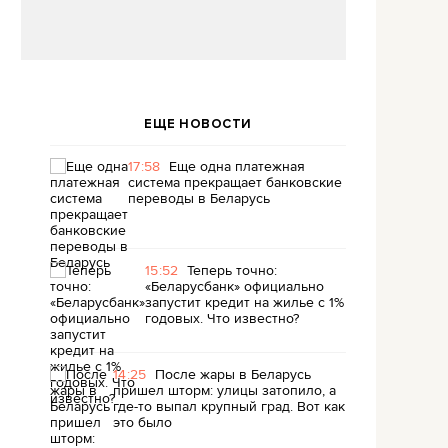
ЕЩЕ НОВОСТИ
17:58
Еще одна платежная
система прекращает банковские
переводы в Беларусь
15:52
Теперь точно:
«Беларусбанк» официально
запустит кредит на жилье с 1%
годовых. Что известно?
14:25
После жары в Беларусь
пришел шторм: улицы затопило, а
где-то выпал крупный град. Вот как
это было