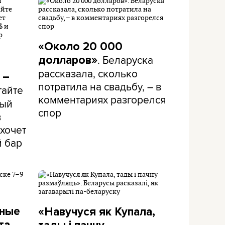
«Около 20 000
. Беларуска
долларов»
рассказала, сколько
 –
потратила на свадьбу, – в
тайте
комментариях разгорелся
рый
спор
в
хочет
й бар
дные
«Навучуся як Купала,
та