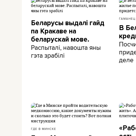
ГАМАНЕЦ
Беларусы выдалі гайд
В Бе
па Кракаве на
кред
беларускай мове.
Посчи
Распыталі, навошта яны
приде
гэта зрабілі
деле
«Раб
ГДЕ В МИНСКЕ