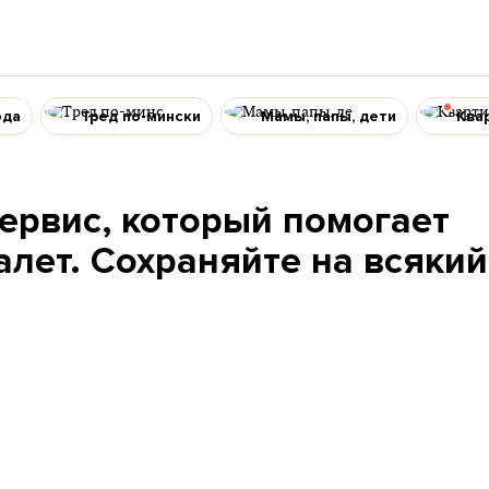
ода
Тред по-мински
Мамы, папы, дети
Ква
ервис, который помогает
лет. Сохраняйте на всякий