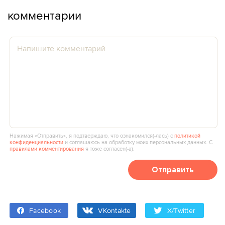
комментарии
Нажимая «Отправить», я подтверждаю, что ознакомился(‑лась) с
политикой
конфиденциальности
и соглашаюсь на обработку моих персональных данных. С
правилами комментирования
я тоже согласен(‑а).
Отправить
Facebook
VKontakte
X/Twitter