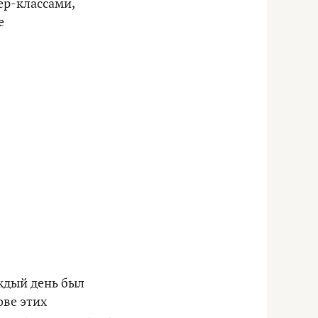
ер-классами,
е
ждый день был
ове этих