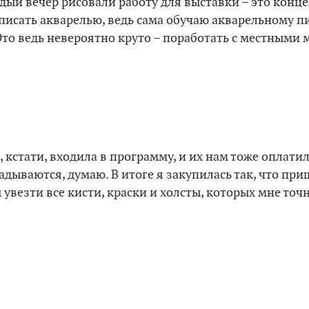
дый вечер рисовали работу для выставки – это конц
 писать акварелью, ведь сама обучаю акварельному пи
 Это ведь невероятно круто – поработать с местными
кстати, входила в программу, и их нам тоже оплатили
адываются, думаю. В итоге я закупилась так, что пр
увезти все кисти, краски и холсты, которых мне точ