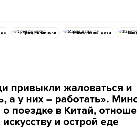
ода
Тред по-мински
Мамы, папы, дети
Ква
ди привыкли жаловаться и
, а у них – работать». Мин
 о поездке в Китай, отнош
 искусству и острой еде