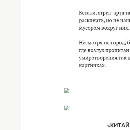
Кстати, стрит-арта т
расклеить, но не на
мусором вокруг них.
Несмотря на город, 
где воздух пропитан
умиротворения так да
картинках.
«КИТАЙ