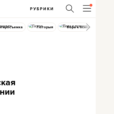
РУБРИКИ
ртиросъемка
Гісторыя
Пора к психологу
ская
ении