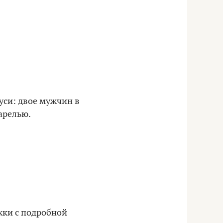
уси: двое мужчин в
арелью.
жки с подробной