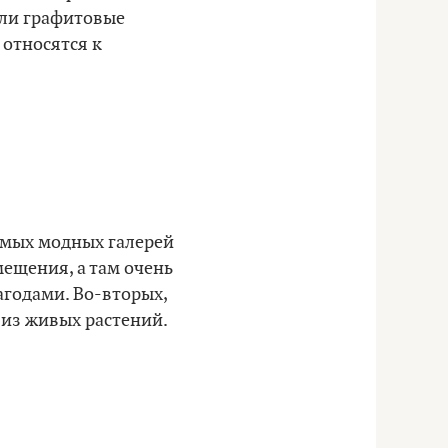
 или графитовые
 относятся к
самых модных галерей
мещения, а там очень
агодами. Во-вторых,
у из живых растений.