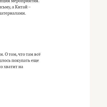
епция мероприятия.
сьму, а Китай –
 материалами.
. О том, что там всё
ишлось покупать еще
но хватит на