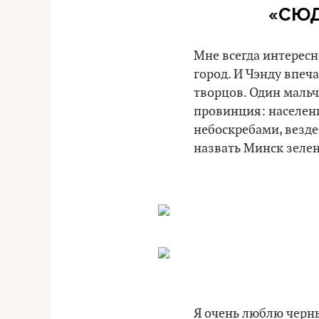
«СЮД
Мне всегда интересн
город. И Чэнду впеч
творцов. Один мальчи
провинция: населени
небоскребами, везде
назвать Минск зеле
Я очень люблю черны