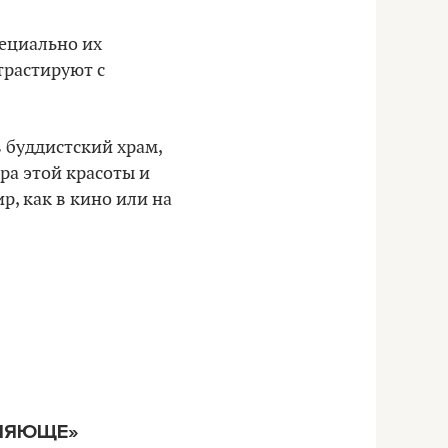
пециально их
трастируют с
в буддистский храм,
ра этой красоты и
р, как в кино или на
ТЛЯЮЩЕ»