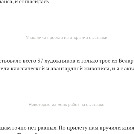
анса, и согласилась.
Участники проекта на открытии выставки.
ствовало всего 37 художников и только трое из Белар
тели классической и авангардной живописи, и я с акв
Некоторые из моих работ на выставке.
цам точно нет равных. По прилету нам вручили кни