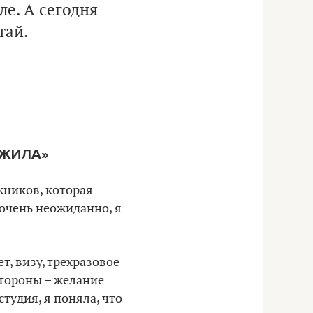
е. А сегодня
тай.
УЖИЛА»
жников, которая
 очень неожиданно, я
т, визу, трехразовое
стороны – желание
тудия, я поняла, что