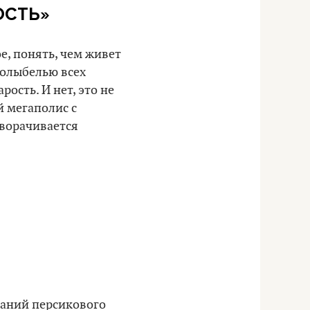
ОСТЬ»
е, понять, чем живет
колыбелью всех
рость. И нет, это не
й мегаполис с
оворачивается
даний персикового