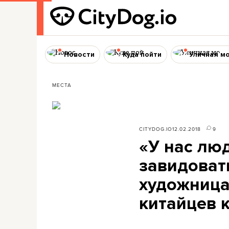
Новости
Куда пойти
Уличная м
МЕСТА
CITYDOG.IO
12.02.2018
9
«У нас лю
завидовать
художница
китайцев к