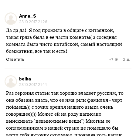
Anna_S
23.10.2017 21:26
Да да да!! Я год прожила в общаге с китаянкой,
такая грязь была в ее части комнаты( а соседняя
комната была чисто китайской, самый настоящий
бомжатник, все так и есть!
Ответить
+7
-2
belka
23.10.2017 21:44
Раз героиня статьи так хорошо владеет русским, то
она обязана знать, что ее имя (или фамилия - черт
поймешь)) с точки зрения нашего языка очень
говорящее)))) Может ей на роду написано
выискивать "невыносимые вещи") Многим ее
соплеменникам в нашей стране не помешало бы
вести себя чуточку скромнее, проявляя хоть каплю