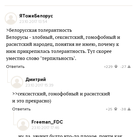
ЯТожеБелорус
23.10.2017 13:54
>белорусская толерантность
Белорусы - злобный, сексистский, гомофобный и
расистский народец, понятия не имею, почему к
ним прикрепилась толерантность. Тут скорее
уместно слово "терпильность".
Ответить
+229
-27
Дмитрий
23.10.2017 15:39
>>сексистский, гомофобный и расистский
и это прекрасно)
Ответить
+25
-38
Freeman_FDC
23.10.2017 17:46
ну да, звучит будто что-то плохое, почти как