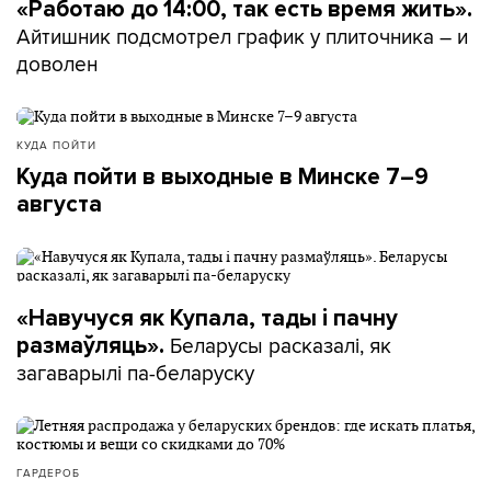
«Работаю до 14:00, так есть время жить».
Айтишник подсмотрел график у плиточника – и
доволен
КУДА ПОЙТИ
Куда пойти в выходные в Минске 7–9
августа
«Навучуся як Купала, тады і пачну
Беларусы расказалі, як
размаўляць».
загаварылі па-беларуску
ГАРДЕРОБ