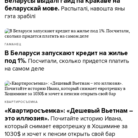
Беларусы выдалі гайд па Кракаве на
Распыталі, навошта яны
беларускай мове.
гэта зрабілі
ГАМАНЕЦ
В Беларуси запускают кредит на жилье
Посчитали, сколько придется платить
под 1%.
на самом деле
КВАРТИРОСЪЕМКА
«Квартиросъемка»: «Дешевый Вьетнам –
Почитайте историю Ивана,
это иллюзия».
который снимает евротрешку в Хошимине за
1030$ и хочет к пенсии открыть свой бар