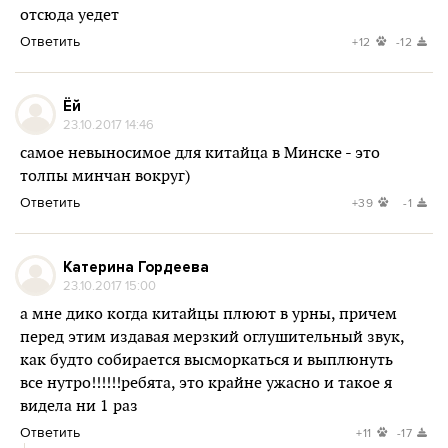
отсюда уедет
Ответить
+12
-12
Ёй
23.10.2017 14:46
самое невыносимое для китайца в Минске - это
толпы минчан вокруг)
Ответить
+39
-1
Катерина Гордеева
23.10.2017 15:00
а мне дико когда китайцы плюют в урны, причем
перед этим издавая мерзкий оглушительный звук,
как будто собирается высморкаться и выплюнуть
все нутро!!!!!!ребята, это крайне ужасно и такое я
видела ни 1 раз
Ответить
+11
-17