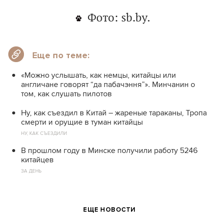
Фото:
sb.by.
Еще по теме:
«Можно услышать, как немцы, китайцы или
англичане говорят “да пабачэння”». Минчанин о
том, как слушать пилотов
Ну, как съездил в Китай – жареные тараканы, Тропа
смерти и орущие в туман китайцы
НУ, КАК СЪЕЗДИЛИ
В прошлом году в Минске получили работу 5246
китайцев
ЗА ДЕНЬ
ЕЩЕ НОВОСТИ