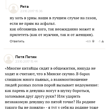
Рита
23.10.2017 15:36
ну хоть в урны. наши в лучшем случае на газон,
если не прям на асфальт.
как обгоняешь кого, так неожиданно может и
прилететь (как от мужчин, так и от женщин).
Ответить
+69
-1
Петя Петин
23.10.2017 15:44
«Многие китайцы сидят в общежитии, никуда не
ходят и считают, что в Минске скучно. В барах
слишком много пьяных, а взаимоотношение
людей разных полов порой вызывает недоумение:
как парень и девушка могут в шутку бороться,
заламывая друг другу руки? Или ударить
незнакомую девушку по пятой точке? На родине
такого бы не поняли» - я тут у себя на родине тоже