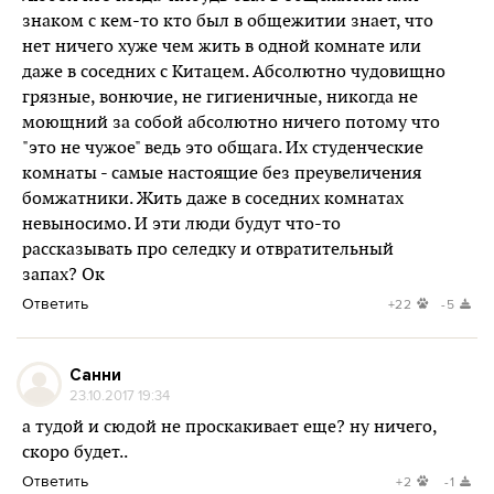
знаком с кем-то кто был в общежитии знает, что
нет ничего хуже чем жить в одной комнате или
даже в соседних с Китацем. Абсолютно чудовищно
грязные, вонючие, не гигиеничные, никогда не
моющний за собой абсолютно ничего потому что
"это не чужое" ведь это общага. Их студенческие
комнаты - самые настоящие без преувеличения
бомжатники. Жить даже в соседних комнатах
невыносимо. И эти люди будут что-то
рассказывать про селедку и отвратительный
запах? Ок
Ответить
+22
-5
Санни
23.10.2017 19:34
а тудой и сюдой не проскакивает еще? ну ничего,
скоро будет..
Ответить
+2
-1