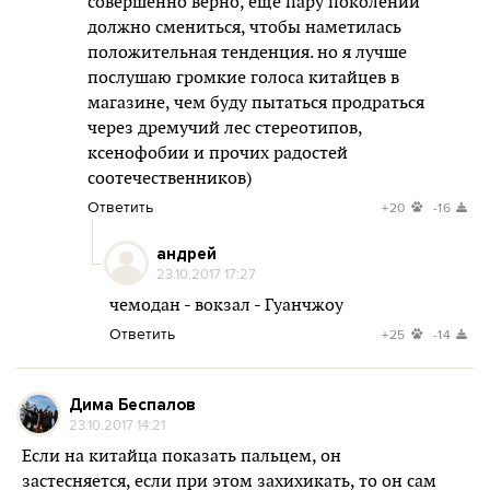
совершенно верно, еще пару поколений
должно смениться, чтобы наметилась
положительная тенденция. но я лучше
послушаю громкие голоса китайцев в
магазине, чем буду пытаться продраться
через дремучий лес стереотипов,
ксенофобии и прочих радостей
соотечественников)
Ответить
+20
-16
андрей
23.10.2017 17:27
чемодан - вокзал - Гуанчжоу
Ответить
+25
-14
Дима Беспалов
23.10.2017 14:21
Если на китайца показать пальцем, он
застесняется, если при этом захихикать, то он сам