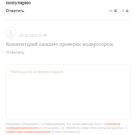
популярно
Ответить
+6
-3
25.01.2017 12:49
Комментарий ожидает проверки модератором.
Ответить
Нажимая «Отправить», я подтверждаю, что ознакомился(‑лась) с
политикой
конфиденциальности
и соглашаюсь на обработку моих персональных данных. С
правилами комментирования
я тоже согласен(‑а).