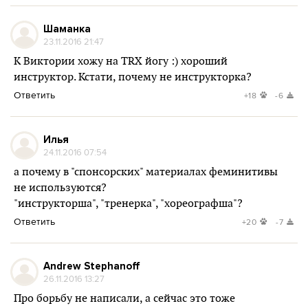
Шаманка
23.11.2016 21:47
К Виктории хожу на TRX йогу :) хороший
инструктор. Кстати, почему не инструкторка?
Ответить
+18
-6
Илья
24.11.2016 07:54
а почему в "спонсорских" материалах феминитивы
не используются?
"инструкторша", "тренерка", "хореографша"?
Ответить
+20
-7
Andrew Stephanoff
26.11.2016 13:27
Про борьбу не написали, а сейчас это тоже