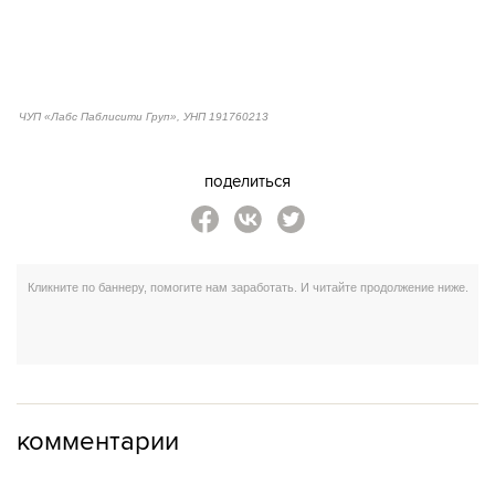
ЧУП «Лабс Паблисити Груп», УНП 191760213
поделиться
комментарии