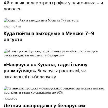
Айтишник подсмотрел график у плиточника – и
доволен
КУДА ПОЙТИ
Куда пойти в выходные в Минске 7–9
августа
«Навучуся як Купала, тады і пачну
Беларусы расказалі, як
размаўляць».
загаварылі па-беларуску
ГАРДЕРОБ
Летняя распродажа у беларуских