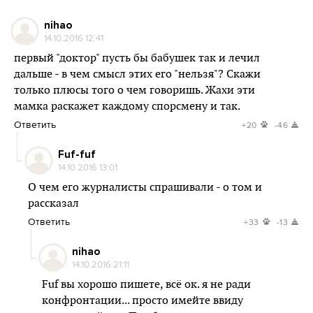
nihao
14.10.2016 12:41
первый "доктор" пусть бы бабушек так и лечил
дальше - в чем смысл этих его "нельзя"? Скажи
только плюсы того о чем говоришь. Жахи эти
мамка раскажет каждому спорсмену и так.
Ответить
+20
-46
Fuf-fuf
14.10.2016 13:01
О чем его журналисты спрашивали - о том и
рассказал
Ответить
+33
-13
nihao
14.10.2016 21:11
Fuf вы хорошо пишете, всё ок. я не ради
конфронтации... просто имейте ввиду