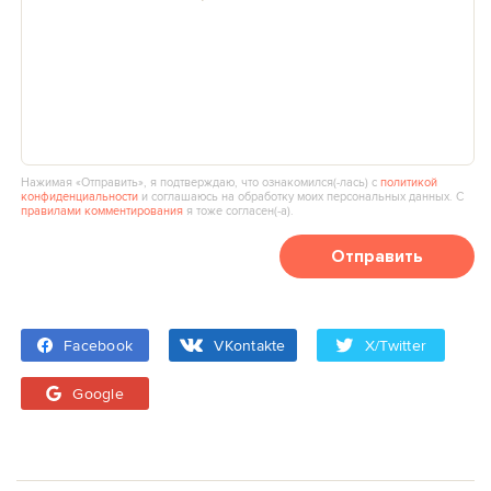
Нажимая «Отправить», я подтверждаю, что ознакомился(‑лась) с
политикой
конфиденциальности
и соглашаюсь на обработку моих персональных данных. С
правилами комментирования
я тоже согласен(‑а).
Отправить
Facebook
VKontakte
X/Twitter
Google