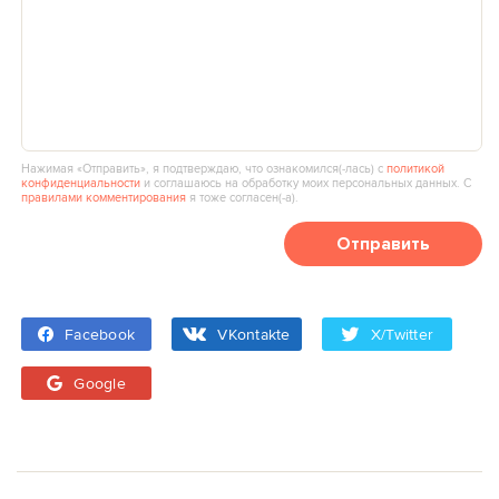
Нажимая «Отправить», я подтверждаю, что ознакомился(‑лась) с
политикой
конфиденциальности
и соглашаюсь на обработку моих персональных данных. С
правилами комментирования
я тоже согласен(‑а).
Отправить
Facebook
VKontakte
X/Twitter
Google