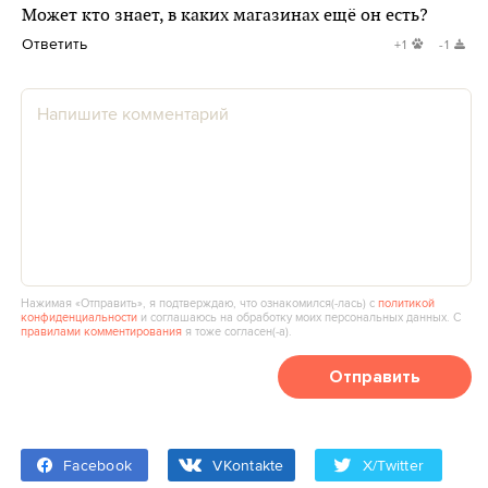
Может кто знает, в каких магазинах ещё он есть?
Ответить
+1
-1
Нажимая «Отправить», я подтверждаю, что ознакомился(‑лась) с
политикой
конфиденциальности
и соглашаюсь на обработку моих персональных данных. С
правилами комментирования
я тоже согласен(‑а).
Отправить
Facebook
VKontakte
X/Twitter