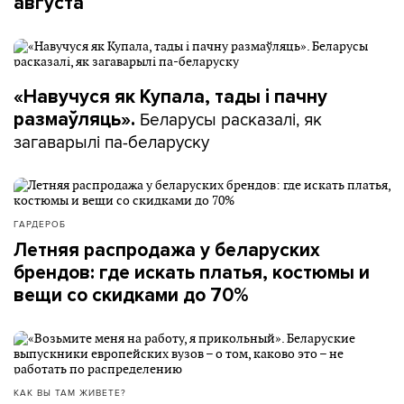
августа
«Навучуся як Купала, тады і пачну
Беларусы расказалі, як
размаўляць».
загаварылі па-беларуску
ГАРДЕРОБ
Летняя распродажа у беларуских
брендов: где искать платья, костюмы и
вещи со скидками до 70%
КАК ВЫ ТАМ ЖИВЕТЕ?