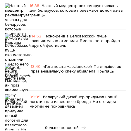
16:38
Частный медцентр рекламирует чекапы
для беларусов, которые приезжают домой из-за
границы
14:52
Техно-рейв в Беловежской пуще
окончательно отменили. Вместо него пройдет
другой фестиваль
13:40
«Гэта нешта марсіянскае!» Паглядзіце, як
праз анамальную спёку абмялела Прыпяць
09:39
Беларуский дизайнер придумал новый
логотип для известного бренда. Но его идея
многим не понравилась
больше новостей