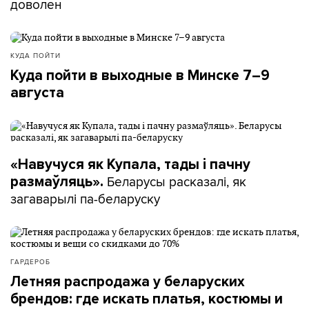
доволен
КУДА ПОЙТИ
Куда пойти в выходные в Минске 7–9
августа
«Навучуся як Купала, тады і пачну
Беларусы расказалі, як
размаўляць».
загаварылі па-беларуску
ГАРДЕРОБ
Летняя распродажа у беларуских
брендов: где искать платья, костюмы и