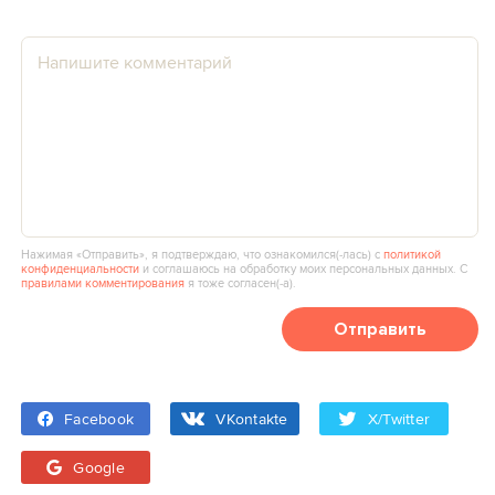
Нажимая «Отправить», я подтверждаю, что ознакомился(‑лась) с
политикой
конфиденциальности
и соглашаюсь на обработку моих персональных данных. С
правилами комментирования
я тоже согласен(‑а).
Отправить
Facebook
VKontakte
X/Twitter
Google