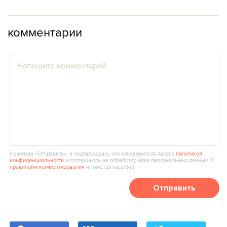
комментарии
Нажимая «Отправить», я подтверждаю, что ознакомился(‑лась) с
политикой
конфиденциальности
и соглашаюсь на обработку моих персональных данных. С
правилами комментирования
я тоже согласен(‑а).
Отправить