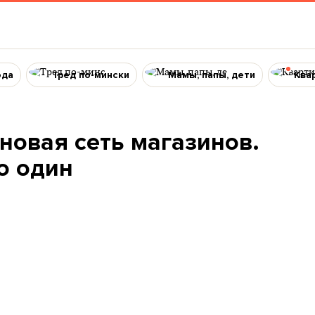
ода
Тред по-мински
Мамы, папы, дети
Ква
новая сеть магазинов.
о один