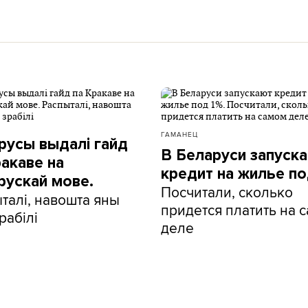
ГАМАНЕЦ
русы выдалі гайд
В Беларуси запуск
ракаве на
кредит на жилье по
рускай мове.
Посчитали, сколько
талі, навошта яны
придется платить на 
рабілі
деле