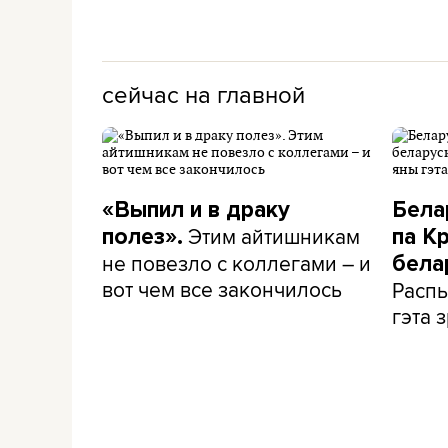
сейчас на главной
«Выпил и в драку
Бела
Этим айтишникам
полез».
па К
не повезло с коллегами – и
бела
вот чем все закончилось
Распы
гэта з