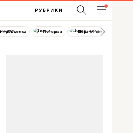
РУБРИКИ
ртиросъемка
Гісторыя
Пора к психологу