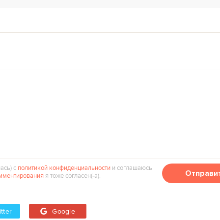
ась) с
политикой конфиденциальности
и соглашаюсь
Отправи
мментирования
я тоже согласен(‑а).
tter
Google