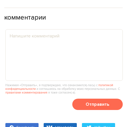
комментарии
Нажимая «Отправить», я подтверждаю, что ознакомился(‑лась) с
политикой
конфиденциальности
и соглашаюсь на обработку моих персональных данных. С
правилами комментирования
я тоже согласен(‑а).
Отправить