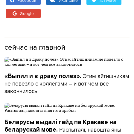
Facebook
VKontakte
X/Twitter
Google
сейчас на главной
Этим айтишникам
«Выпил и в драку полез».
не повезло с коллегами – и вот чем все
закончилось
Беларусы выдалі гайд па Кракаве на
Распыталі, навошта яны
беларускай мове.