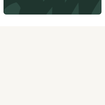
О ЖУРНАЛЕ
РЕКЛАМОДАТЕЛЯМ
ВАКАНСИИ
ОРГАНИЗАТОРАМ
МЕРОПРИЯТИЙ
ПРАВОВАЯ ИНФОРМАЦИЯ
ПОЛИТИКА
КОНФИДЕНЦИАЛЬНОСТИ