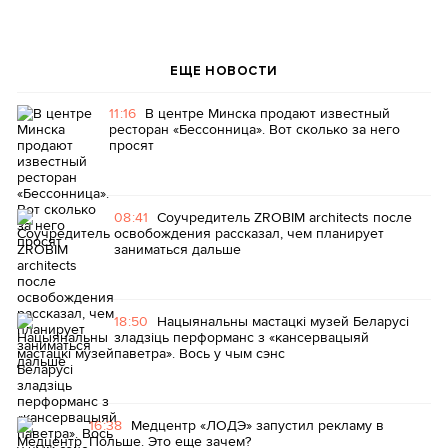
ЕЩЕ НОВОСТИ
11:16
В центре Минска продают известный
ресторан «Бессонница». Вот сколько за него
просят
08:41
Соучредитель ZROBIM architects после
освобождения рассказал, чем планирует
заниматься дальше
18:50
Нацыянальны мастацкі музей Беларусі
зладзіць перформанс з «кансервацыяй
паветра». Вось у чым сэнс
16:38
Медцентр «ЛОДЭ» запустил рекламу в
Польше. Это еще зачем?