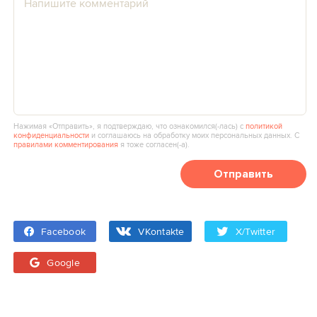
Нажимая «Отправить», я подтверждаю, что ознакомился(‑лась) с
политикой
конфиденциальности
и соглашаюсь на обработку моих персональных данных. С
правилами комментирования
я тоже согласен(‑а).
Отправить
Facebook
VKontakte
X/Twitter
Google