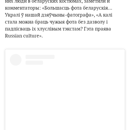
них люди в беларуских костюмах, заметили и
комментаторы: «Большасць фота беларускія...
Укралі ў нашай дзяўчыны-фатографа», «А калі
стала можна браць чужыя фота без дазволу і
падпісваць іх хлуслівым тэкстам? Гэта праява
Russian culture».