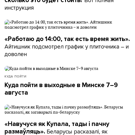
Вот полная
сколько это будет стоить?
инструкция
«Работаю до 14:00, так есть время жить».
Айтишник подсмотрел график у плиточника – и
доволен
КУДА ПОЙТИ
Куда пойти в выходные в Минске 7–9
августа
«Навучуся як Купала, тады і пачну
Беларусы расказалі, як
размаўляць».