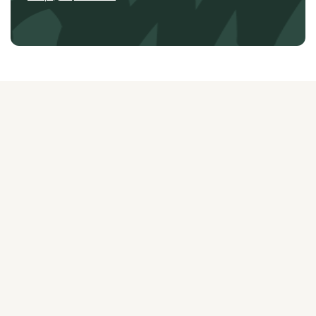
О ЖУРНАЛЕ
РЕКЛАМОДАТЕЛЯМ
ВАКАНСИИ
ОРГАНИЗАТОРАМ
МЕРОПРИЯТИЙ
ПРАВОВАЯ ИНФОРМАЦИЯ
ПОЛИТИКА
КОНФИДЕНЦИАЛЬНОСТИ