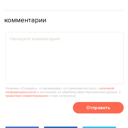
комментарии
Нажимая «Отправить», я подтверждаю, что ознакомился(‑лась) с
политикой
конфиденциальности
и соглашаюсь на обработку моих персональных данных. С
правилами комментирования
я тоже согласен(‑а).
Отправить