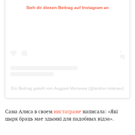
Sieh dir diesen Beitrag auf Instagram an
Ein Beitrag geteilt von Андрей Митенев (@andrei.mitenev)
Сама Алиса в своем
инстаграме
написала: «Які
цырк браць мае здымкі для падобных відэа».