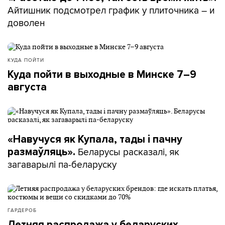
Айтишник подсмотрел график у плиточника – и
доволен
КУДА ПОЙТИ
Куда пойти в выходные в Минске 7–9
августа
«Навучуся як Купала, тады і пачну
Беларусы расказалі, як
размаўляць».
загаварылі па-беларуску
ГАРДЕРОБ
Летняя распродажа у беларуских