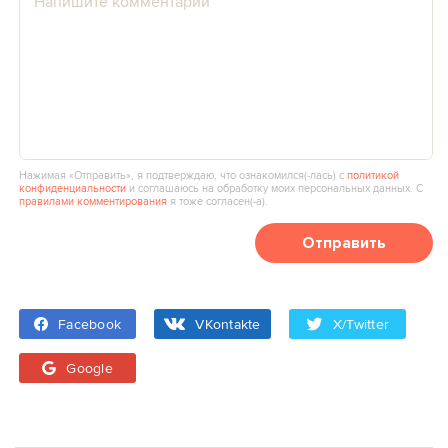
Нажимая «Отправить», я подтверждаю, что ознакомился(‑лась) с
политикой
конфиденциальности
и соглашаюсь на обработку моих персональных данных. С
правилами комментирования
я тоже согласен(‑а).
Отправить
Facebook
VKontakte
X/Twitter
Google