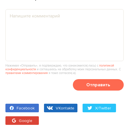
Нажимая «Отправить», я подтверждаю, что ознакомился(‑лась) с
политикой
конфиденциальности
и соглашаюсь на обработку моих персональных данных. С
правилами комментирования
я тоже согласен(‑а).
Отправить
Facebook
VKontakte
X/Twitter
Google