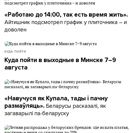
«Работаю до 14:00, так есть время жить».
Айтишник подсмотрел график у плиточника – и
доволен
КУДА ПОЙТИ
Куда пойти в выходные в Минске 7–9
августа
«Навучуся як Купала, тады і пачну
Беларусы расказалі, як
размаўляць».
загаварылі па-беларуску