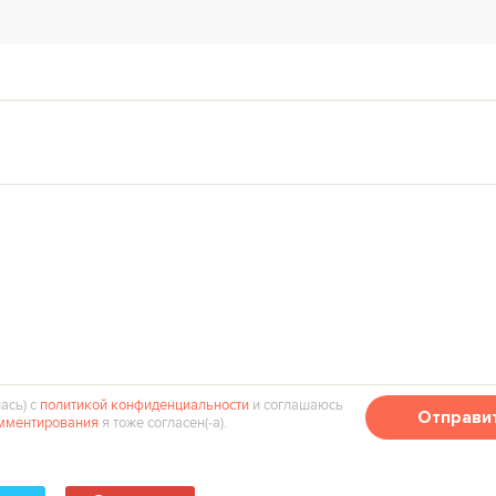
ась) с
политикой конфиденциальности
и соглашаюсь
Отправи
мментирования
я тоже согласен(‑а).