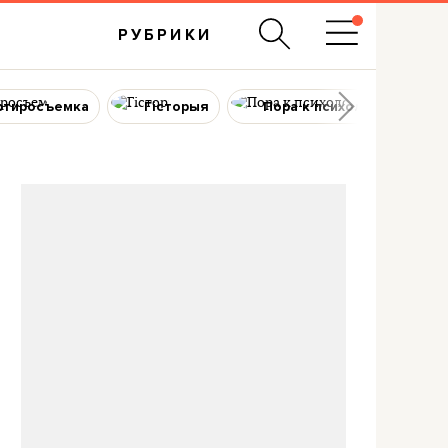
РУБРИКИ
ртиросъемка
Гісторыя
Пора к психологу