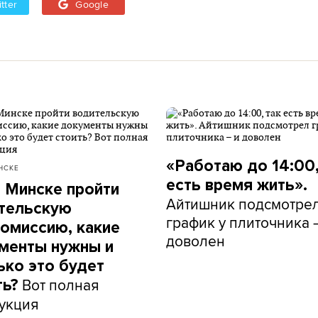
tter
Google
«Работаю до 14:00,
НСКЕ
есть время жить».
в Минске пройти
Айтишник подсмотре
тельскую
график у плиточника 
омиссию, какие
доволен
менты нужны и
ько это будет
Вот полная
ть?
укция