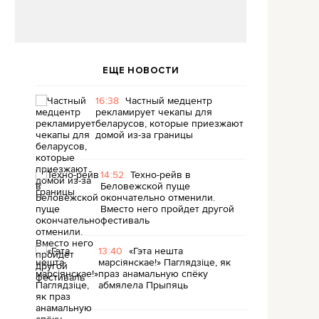
ЕЩЕ НОВОСТИ
16:38
Частный медцентр
рекламирует чекапы для
беларусов, которые приезжают
домой из-за границы
14:52
Техно-рейв в
Беловежской пуще
окончательно отменили.
Вместо него пройдет другой
фестиваль
13:40
«Гэта нешта
марсіянскае!» Паглядзіце, як
праз анамальную спёку
абмялела Прыпяць