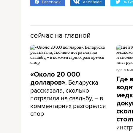
Facebook
VKontakte
X/Twi
сейчас на главной
ГДЕ В МИ
«Около 20 000
Где 
. Беларуска
долларов»
води
рассказала, сколько
медк
потратила на свадьбу, – в
доку
комментариях разгорелся
скол
спор
стои
инстр