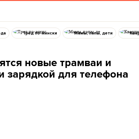
ода
Тред по-мински
Мамы, папы, дети
Ква
ятся новые трамваи и
 и зарядкой для телефона