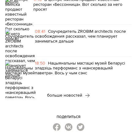
ресторан «Бессонница». Вот сколько за него
просят
08:41
Соучредитель ZROBIM architects после
освобождения рассказал, чем планирует
заниматься дальше
18:50
Нацыянальны мастацкі музей Беларусі
зладзіць перформанс з «кансервацыяй
паветра». Вось у чым сэнс
больше новостей
поделиться