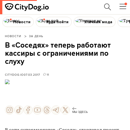
Новости
Куда пойти
Уличная мода
НОВОСТИ
ЗА ДЕНЬ
В «Соседях» теперь работают
кассиры с ограничениями по
слуху
CITYDOG.IO
07.03.2017
11
МЫ ЗДЕСЬ