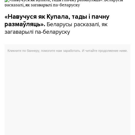
«Навучуся як Купала, тады і пачну
Беларусы расказалі, як
размаўляць».
загаварылі па-беларуску