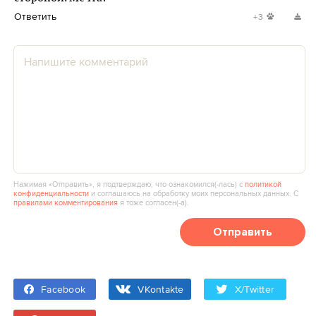
Ответить
+3
Нажимая «Отправить», я подтверждаю, что ознакомился(‑лась) с
политикой
конфиденциальности
и соглашаюсь на обработку моих персональных данных. С
правилами комментирования
я тоже согласен(‑а).
Отправить
Facebook
VKontakte
X/Twitter