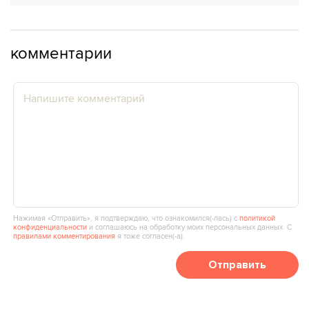
комментарии
Нажимая «Отправить», я подтверждаю, что ознакомился(‑лась) с
политикой
конфиденциальности
и соглашаюсь на обработку моих персональных данных. С
правилами комментирования
я тоже согласен(‑а).
Отправить