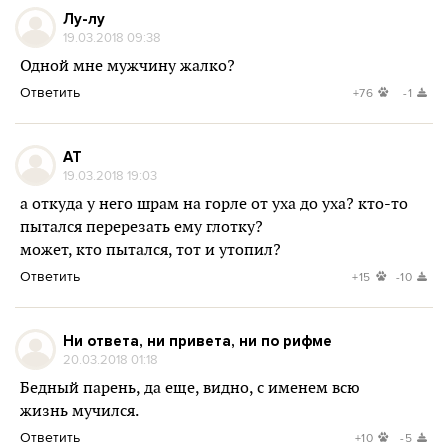
Лу-лу
19.03.2018 09:38
Одной мне мужчину жалко?
Ответить
+76
-1
AT
19.03.2018 19:03
а откуда у него шрам на горле от уха до уха? кто-то
пытался перерезать ему глотку?
может, кто пытался, тот и утопил?
Ответить
+15
-10
Ни ответа, ни привета, ни по рифме
20.03.2018 01:18
Бедный парень, да еще, видно, с именем всю
жизнь мучился.
Ответить
+10
-5