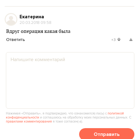
Екатерина
20.03.2018 09:58
Вдруг операция какая была
Ответить
+3
Нажимая «Отправить», я подтверждаю, что ознакомился(‑лась) с
политикой
конфиденциальности
и соглашаюсь на обработку моих персональных данных. С
правилами комментирования
я тоже согласен(‑а).
Отправить