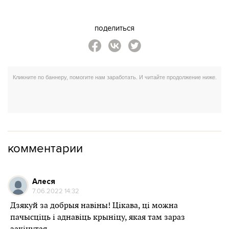
поделиться
комментарии
Алеся
7.06.2022 14:32
Дзякуй за добрыя навіны! Цікава, ці можна
пачысціць і аднавіць крыніцу, якая там зараз