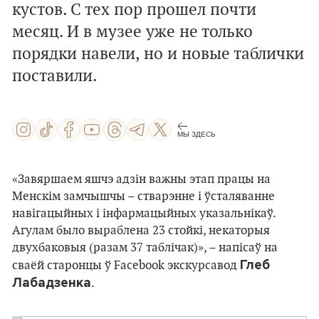
кустов. С тех пор прошел почти
месяц. И в музее уже не только
порядки навели, но и новые таблички
поставили.
МЫ ЗДЕСЬ
«Завяршаем яшчэ адзін важны этап працы на
Менскім замчышчы – стварэнне і ўсталяванне
навігацыйных і інфармацыйных указальнікаў.
Агулам было выраблена 23 стойкі, некаторыя
двухбаковыя (разам 37 таблічак)», – напісаў на
Глеб
сваёй старонцы ў Facebook экскурсавод
Лабадзенка
.