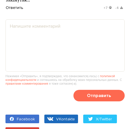
закінутая...
Ответить
+7
-4
Нажимая «Отправить», я подтверждаю, что ознакомился(‑лась) с
политикой
конфиденциальности
и соглашаюсь на обработку моих персональных данных. С
правилами комментирования
я тоже согласен(‑а).
Отправить
Facebook
VKontakte
X/Twitter