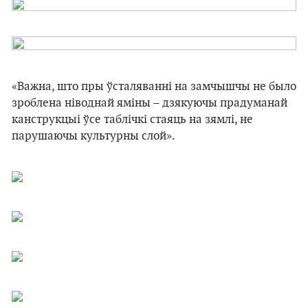
«Важна, што пры ўсталяванні на замчышчы не было
зроблена ніводнай яміны – дзякуючы прадуманай
канструкцыі ўсе таблічкі стаяць на зямлі, не
парушаючы культурны слой».