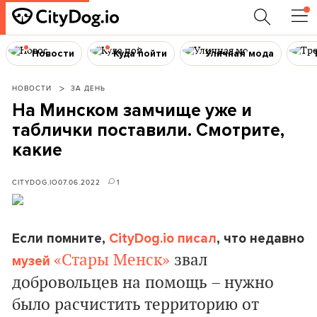
Новости
Куда пойти
Уличная мода
НОВОСТИ
ЗА ДЕНЬ
На Минском замчище уже и
таблички поставили. Смотрите,
какие
CITYDOG.IO
07.06.2022
1
Если помните,
CityDog.io писал
, что недавно
«Стары Менск»
звал
музей
добровольцев на помощь – нужно
было расчистить территорию от