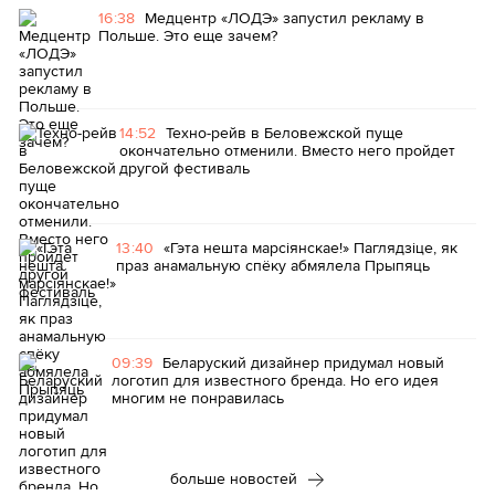
16:38
Медцентр «ЛОДЭ» запустил рекламу в
Польше. Это еще зачем?
14:52
Техно-рейв в Беловежской пуще
окончательно отменили. Вместо него пройдет
другой фестиваль
13:40
«Гэта нешта марсіянскае!» Паглядзіце, як
праз анамальную спёку абмялела Прыпяць
09:39
Беларуский дизайнер придумал новый
логотип для известного бренда. Но его идея
многим не понравилась
больше новостей