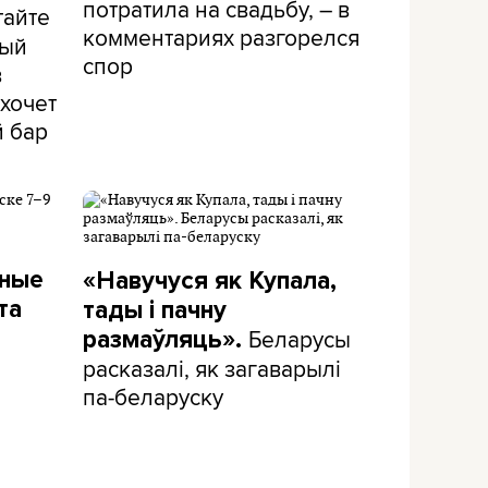
потратила на свадьбу, – в
тайте
комментариях разгорелся
рый
спор
в
хочет
й бар
дные
«Навучуся як Купала,
та
тады і пачну
Беларусы
размаўляць».
расказалі, як загаварылі
па-беларуску