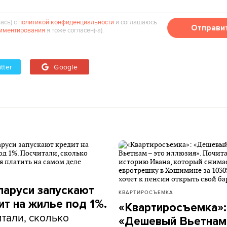
ась) с
политикой конфиденциальности
и соглашаюсь
Отправи
мментирования
я тоже согласен(‑а).
tter
Google
ларуси запускают
КВАРТИРОСЪЕМКА
ит на жилье под 1%.
«Квартиросъемка»:
тали, сколько
«Дешевый Вьетнам