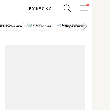
РУБРИКИ
ртиросъемка
Гісторыя
Пора к психологу