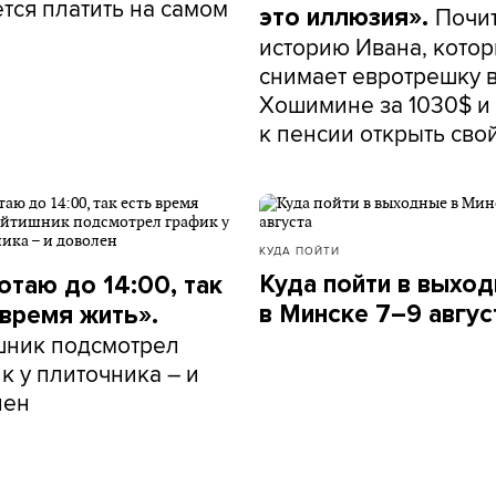
тся платить на самом
Почи
это иллюзия».
историю Ивана, кото
снимает евротрешку 
Хошимине за 1030$ и 
к пенсии открыть сво
КУДА ПОЙТИ
Куда пойти в выхо
отаю до 14:00, так
в Минске 7–9 авгус
 время жить».
шник подсмотрел
к у плиточника – и
лен