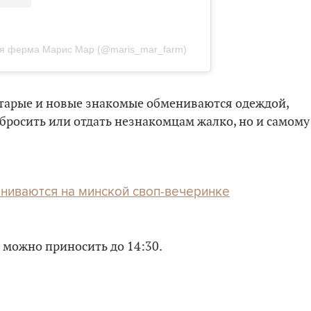
ая ферма Марис Мар (@maris_mar_farm)
 старые и новые знакомые обмениваются одеждой,
ыбросить или отдать незнакомцам жалко, но и самому
ниваются на минской своп-вечеринке
щи можно приносить до 14:30.