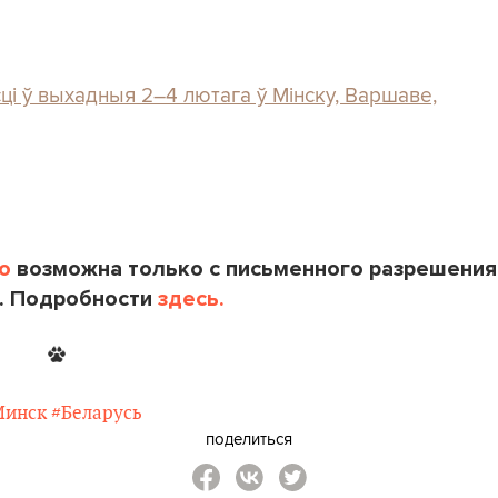
ці ў выхадныя 2–4 лютага ў Мінску, Варшаве,
o
возможна только с письменного разрешения
. Подробности
здесь.
Минск
#Беларусь
поделиться