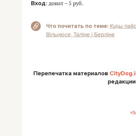
Вход
: донат – 5 руб.
Куды пайс
Что почитать по теме:
Вільнюсе, Таліне і Берліне
Перепечатка материалов
CityDog.i
редакции
#