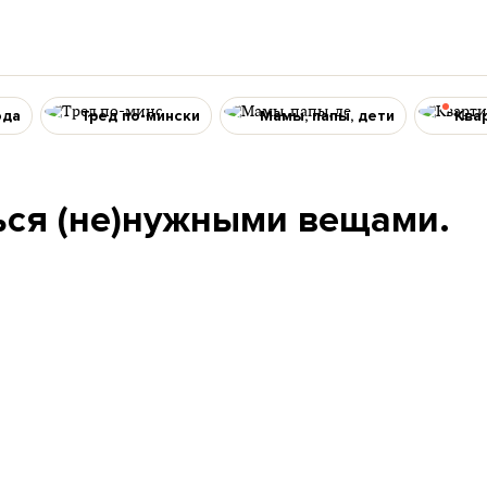
ода
Тред по-мински
Мамы, папы, дети
Ква
ься (не)нужными вещами.