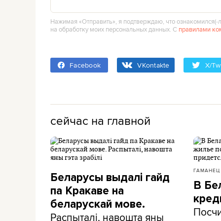
Нажимая «Отправить», я подтверждаю, что ознакомился(‑л
на обработку моих персональных данных. С
правилами ко
Facebook
VKontakte
X/Twi
сейчас на главной
ГАМАНЕЦ
Беларусы выдалі гайд
В Бе
па Кракаве на
кред
беларускай мове.
Посчи
Распыталі, навошта яны