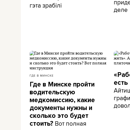
приде
гэта зрабілі
деле
«Раб
ГДЕ В МИНСКЕ
есть
Где в Минске пройти
Айти
водительскую
графи
медкомиссию, какие
дово
документы нужны и
сколько это будет
Вот полная
стоить?