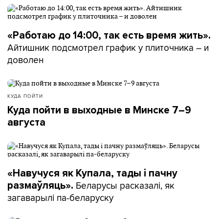
«Работаю до 14:00, так есть время жить».
Айтишник подсмотрел график у плиточника – и
доволен
КУДА ПОЙТИ
Куда пойти в выходные в Минске 7–9
августа
«Навучуся як Купала, тады і пачну
Беларусы расказалі, як
размаўляць».
загаварылі па-беларуску