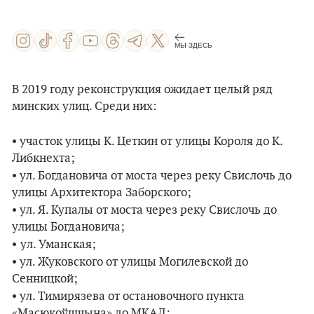
МЫ ЗДЕСЬ
В 2019 году реконструкция ожидает целый ряд
минских улиц. Среди них:
•
участок улицы К. Цеткин от улицы Короля до К.
Либкнехта;
•
ул. Богдановича от моста через реку Свислочь до
улицы Архитектора Заборского;
•
ул. Я. Купалы от моста через реку Свислочь до
улицы Богдановича;
•
ул. Уманская;
•
ул. Жуковского от улицы Могилевской до
Сенницкой;
•
ул. Тимирязева от остановочного пункта
«Масюкоўшчына» до МКАД;