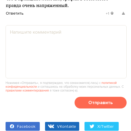
правда очень напряженный.
Ответить
+1
Нажимая «Отправить», я подтверждаю, что ознакомился(‑лась) с
политикой
конфиденциальности
и соглашаюсь на обработку моих персональных данных. С
правилами комментирования
я тоже согласен(‑а).
Отправить
Facebook
VKontakte
X/Twitter