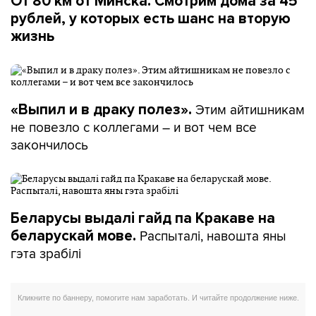
От 80 км от Минска. Смотрим дома за 45
рублей, у которых есть шанс на вторую
жизнь
Этим айтишникам
«Выпил и в драку полез».
не повезло с коллегами – и вот чем все
закончилось
Беларусы выдалі гайд па Кракаве на
Распыталі, навошта яны
беларускай мове.
гэта зрабілі