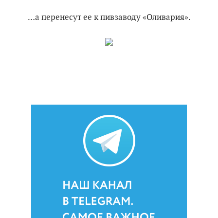
…а перенесут ее к пивзаводу «Оливария».