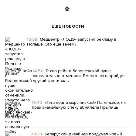
ЕЩЕ НОВОСТИ
16:38
Медцентр «ЛОДЭ» запустил рекламу в
Польше. Это еще зачем?
14:52
Техно-рейв в Беловежской пуще
окончательно отменили. Вместо него пройдет
другой фестиваль
13:40
«Гэта нешта марсіянскае!» Паглядзіце, як
праз анамальную спёку абмялела Прыпяць
09:39
Беларуский дизайнер придумал новый