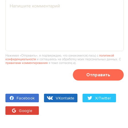
Нажимая «Отправить», я подтверждаю, что ознакомился(‑лась) с
политикой
конфиденциальности
и соглашаюсь на обработку моих персональных данных. С
правилами комментирования
я тоже согласен(‑а).
Отправить
Facebook
VKontakte
X/Twitter
Google