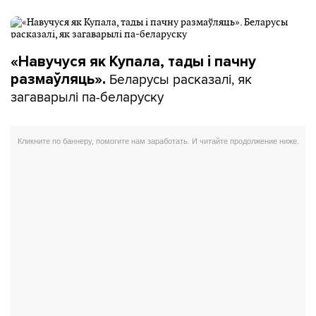
«Навучуся як Купала, тады і пачну
Беларусы расказалі, як
размаўляць».
загаварылі па-беларуску