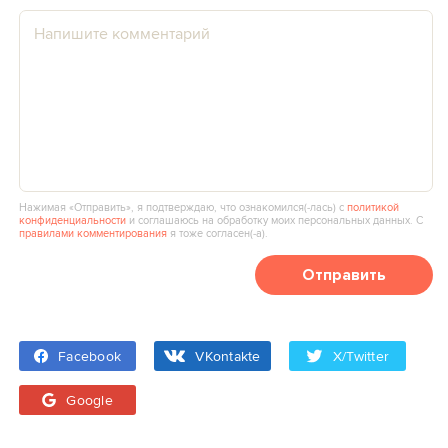
Нажимая «Отправить», я подтверждаю, что ознакомился(‑лась) с
политикой
конфиденциальности
и соглашаюсь на обработку моих персональных данных. С
правилами комментирования
я тоже согласен(‑а).
Отправить
Facebook
VKontakte
X/Twitter
Google