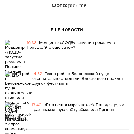
Фото:
pic2.me.
ЕЩЕ НОВОСТИ
16:38
Медцентр «ЛОДЭ» запустил рекламу в
Польше. Это еще зачем?
14:52
Техно-рейв в Беловежской пуще
окончательно отменили. Вместо него пройдет
другой фестиваль
13:40
«Гэта нешта марсіянскае!» Паглядзіце, як
праз анамальную спёку абмялела Прыпяць