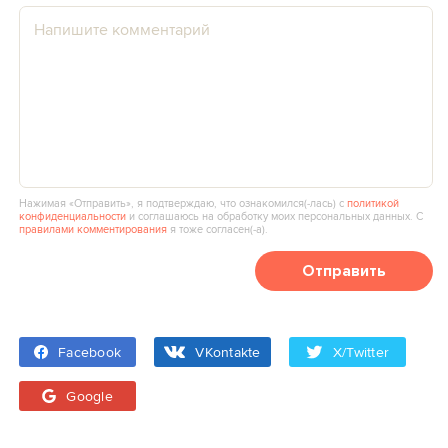
Нажимая «Отправить», я подтверждаю, что ознакомился(‑лась) с
политикой
конфиденциальности
и соглашаюсь на обработку моих персональных данных. С
правилами комментирования
я тоже согласен(‑а).
Отправить
Facebook
VKontakte
X/Twitter
Google