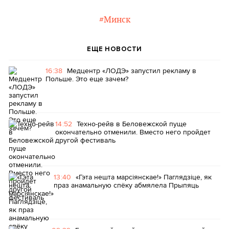
#Минск
ЕЩЕ НОВОСТИ
16:38
Медцентр «ЛОДЭ» запустил рекламу в
Польше. Это еще зачем?
14:52
Техно-рейв в Беловежской пуще
окончательно отменили. Вместо него пройдет
другой фестиваль
13:40
«Гэта нешта марсіянскае!» Паглядзіце, як
праз анамальную спёку абмялела Прыпяць