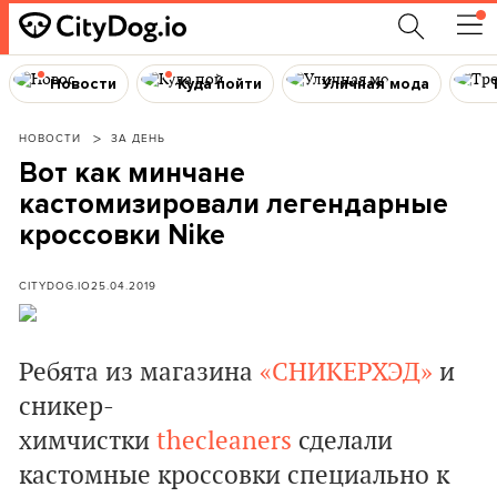
Новости
Куда пойти
Уличная мода
НОВОСТИ
ЗА ДЕНЬ
Вот как минчане
кастомизировали легендарные
кроссовки Nike
CITYDOG.IO
25.04.2019
Ребята из магазина
«СНИКЕРХЭД»
и
сникер-
химчистки
thecleaners
сделали
кастомные кроссовки специально к