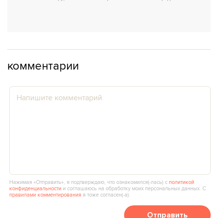
комментарии
Нажимая «Отправить», я подтверждаю, что ознакомился(‑лась) с
политикой
конфиденциальности
и соглашаюсь на обработку моих персональных данных. С
правилами комментирования
я тоже согласен(‑а).
Отправить