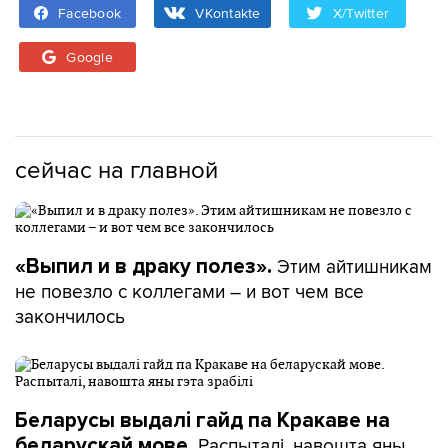
Facebook
VKontakte
X/Twitter
Google
сейчас на главной
Этим айтишникам
«Выпил и в драку полез».
не повезло с коллегами – и вот чем все
закончилось
Беларусы выдалі гайд па Кракаве на
Распыталі, навошта яны
беларускай мове.