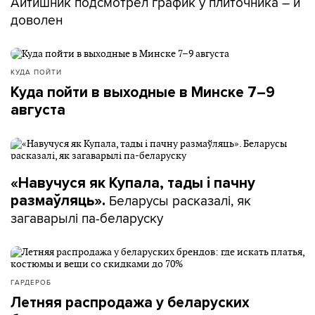
Айтишник подсмотрел график у плиточника – и
доволен
КУДА ПОЙТИ
Куда пойти в выходные в Минске 7–9
августа
«Навучуся як Купала, тады і пачну
Беларусы расказалі, як
размаўляць».
загаварылі па-беларуску
ГАРДЕРОБ
Летняя распродажа у беларуских