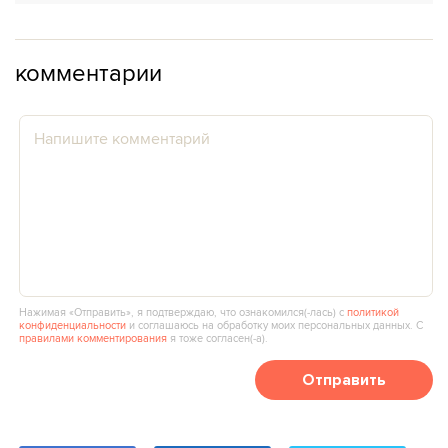
комментарии
Нажимая «Отправить», я подтверждаю, что ознакомился(‑лась) с
политикой
конфиденциальности
и соглашаюсь на обработку моих персональных данных. С
правилами комментирования
я тоже согласен(‑а).
Отправить