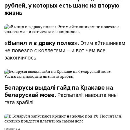
рублей, у которых есть шанс на вторую
жизнь
Этим айтишникам
«Выпил и в драку полез».
не повезло с коллегами – и вот чем все
закончилось
Беларусы выдалі гайд па Кракаве на
Распыталі, навошта яны
беларускай мове.
гэта зрабілі
ГАМАНЕЦ