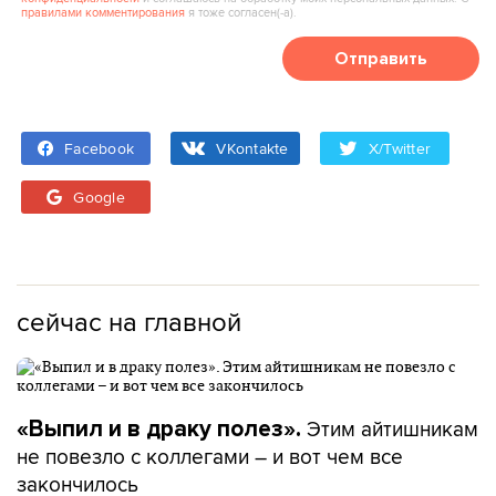
правилами комментирования
я тоже согласен(‑а).
Отправить
Facebook
VKontakte
X/Twitter
Google
сейчас на главной
Этим айтишникам
«Выпил и в драку полез».
не повезло с коллегами – и вот чем все
закончилось