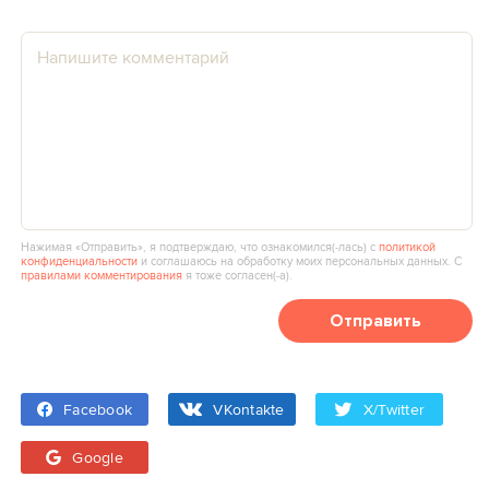
Нажимая «Отправить», я подтверждаю, что ознакомился(‑лась) с
политикой
конфиденциальности
и соглашаюсь на обработку моих персональных данных. С
правилами комментирования
я тоже согласен(‑а).
Отправить
Facebook
VKontakte
X/Twitter
Google