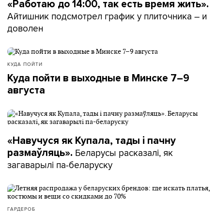
«Работаю до 14:00, так есть время жить».
Айтишник подсмотрел график у плиточника – и
доволен
КУДА ПОЙТИ
Куда пойти в выходные в Минске 7–9
августа
«Навучуся як Купала, тады і пачну
Беларусы расказалі, як
размаўляць».
загаварылі па-беларуску
ГАРДЕРОБ