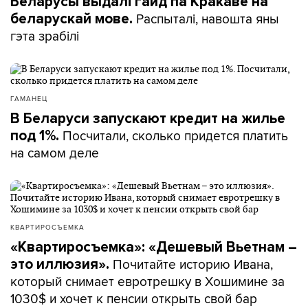
Беларусы выдалі гайд па Кракаве на
Распыталі, навошта яны
беларускай мове.
гэта зрабілі
ГАМАНЕЦ
В Беларуси запускают кредит на жилье
Посчитали, сколько придется платить
под 1%.
на самом деле
КВАРТИРОСЪЕМКА
«Квартиросъемка»: «Дешевый Вьетнам –
Почитайте историю Ивана,
это иллюзия».
который снимает евротрешку в Хошимине за
1030$ и хочет к пенсии открыть свой бар