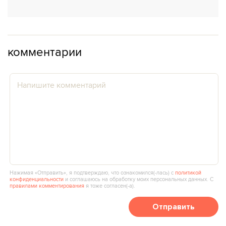
комментарии
Нажимая «Отправить», я подтверждаю, что ознакомился(‑лась) с
политикой
конфиденциальности
и соглашаюсь на обработку моих персональных данных. С
правилами комментирования
я тоже согласен(‑а).
Отправить