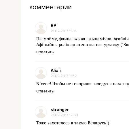
комментарии
ВР
21.02.2017 11:36
Па-мойму, файна: жыва і дынамічна. Асаблів
Афіцыйны ролік ад агенцтва па турызму ("Звы
Ответить
Aliali
21.02.2017 11:52
Niceee! Чтобы не говорили - поедут к нам лю
Ответить
stranger
21.02.2017 12:00
Тоже захотелось в такую Беларусь:)