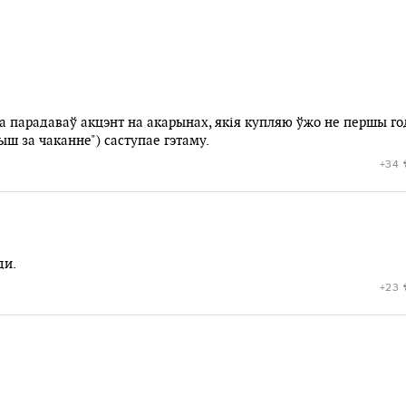
а парадаваў акцэнт на акарынах, якія купляю ўжо не першы год
ш за чаканне") саступае гэтаму.
+34
ди.
+23