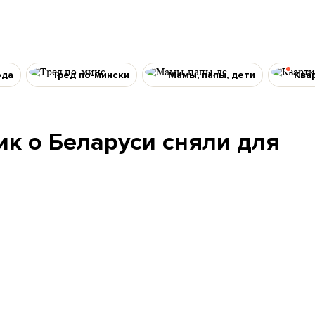
ода
Тред по-мински
Мамы, папы, дети
Ква
ик о Беларуси сняли для