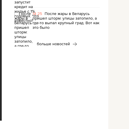
14:25
После жары в Беларусь
пришел шторм: улицы затопило, а
где-то выпал крупный град. Вот как
это было
больше новостей