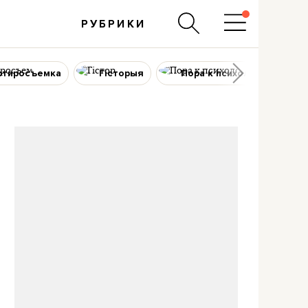
РУБРИКИ
ртиросъемка
Гісторыя
Пора к психологу