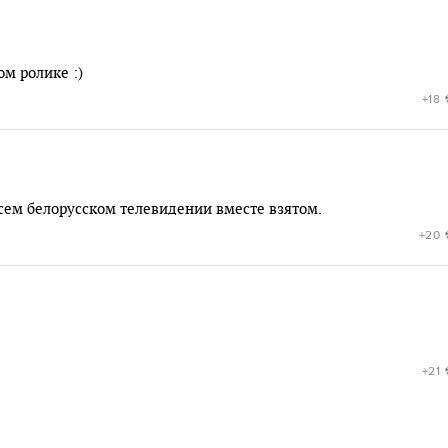
ом ролике :)
+18
всем белорусском телевидении вместе взятом.
+20
+21