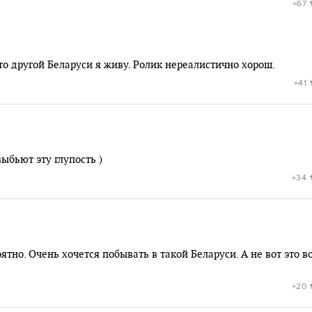
+67
то другой Беларуси я живу. Ролик нереалистично хорош.
+41
ыбьют эту глупость )
+34
ятно. Очень хочется побывать в такой Беларуси. А не вот это в
+20