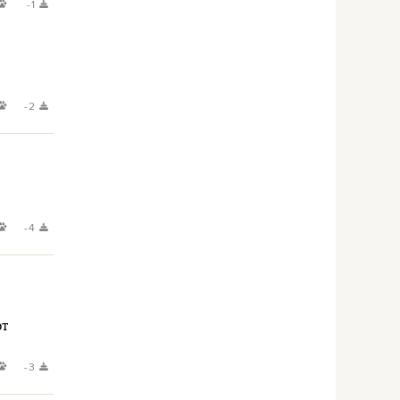
-1
-2
-4
от
-3