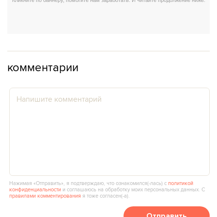
комментарии
Нажимая «Отправить», я подтверждаю, что ознакомился(‑лась) с
политикой
конфиденциальности
и соглашаюсь на обработку моих персональных данных. С
правилами комментирования
я тоже согласен(‑а).
Отправить