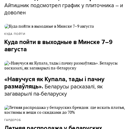
Айтишник подсмотрел график у плиточника – и
доволен
КУДА ПОЙТИ
Куда пойти в выходные в Минске 7–9
августа
«Навучуся як Купала, тады і пачну
Беларусы расказалі, як
размаўляць».
загаварылі па-беларуску
ГАРДЕРОБ
Летняя распродажа у беларуских