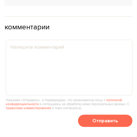
комментарии
Нажимая «Отправить», я подтверждаю, что ознакомился(‑лась) с
политикой
конфиденциальности
и соглашаюсь на обработку моих персональных данных. С
правилами комментирования
я тоже согласен(‑а).
Отправить