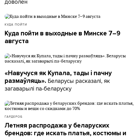
доволен
КУДА ПОЙТИ
Куда пойти в выходные в Минске 7–9
августа
«Навучуся як Купала, тады і пачну
Беларусы расказалі, як
размаўляць».
загаварылі па-беларуску
ГАРДЕРОБ
Летняя распродажа у беларуских
брендов: где искать платья, костюмы и