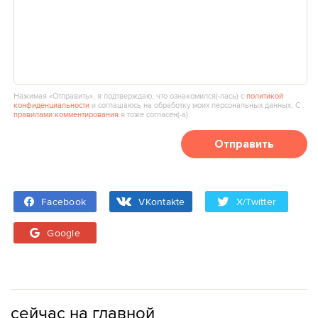
Нажимая «Отправить», я подтверждаю, что ознакомился(‑лась) с
политикой
конфиденциальности
и соглашаюсь на обработку моих персональных данных. С
правилами комментирования
я тоже согласен(‑а).
Отправить
Facebook
VKontakte
X/Twitter
Google
сейчас на главной