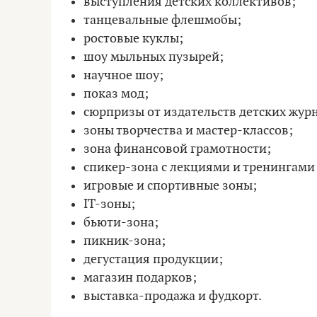
выступления детских коллективов;
танцевальные флешмобы;
ростовые куклы;
шоу мыльных пузырей;
научное шоу;
показ мод;
сюрпризы от издательств детских жур
зоны творчества и мастер-классов;
зона финансовой грамотности;
спикер-зона с лекциями и тренингами
игровые и спортивные зоны;
IT-зоны;
бьюти-зона;
пикник-зона;
дегустация продукции;
магазин подарков;
выставка-продажа и фудкорт.