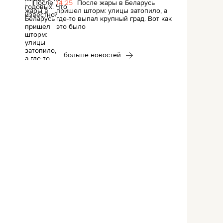
14:25
После жары в Беларусь
пришел шторм: улицы затопило, а
где-то выпал крупный град. Вот как
это было
больше новостей