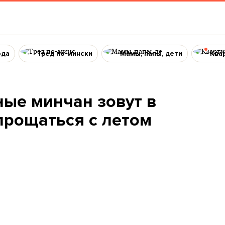
ода
Тред по-мински
Мамы, папы, дети
Ква
ые минчан зовут в
прощаться с летом