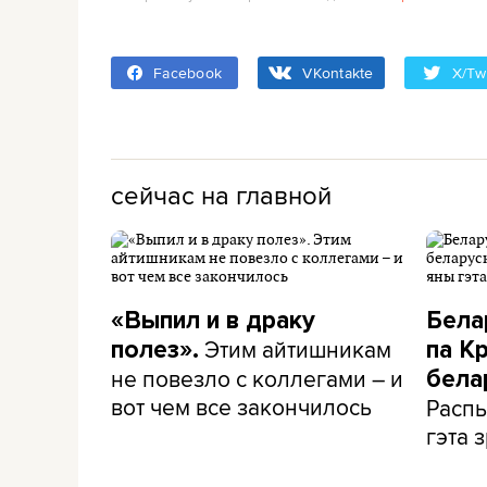
Facebook
VKontakte
X/Twi
сейчас на главной
«Выпил и в драку
Бела
Этим айтишникам
полез».
па К
не повезло с коллегами – и
бела
вот чем все закончилось
Распы
гэта з