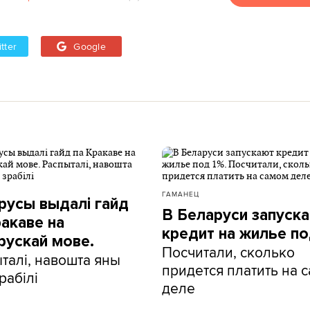
tter
Google
ГАМАНЕЦ
русы выдалі гайд
В Беларуси запуск
ракаве на
кредит на жилье по
рускай мове.
Посчитали, сколько
талі, навошта яны
придется платить на 
рабілі
деле