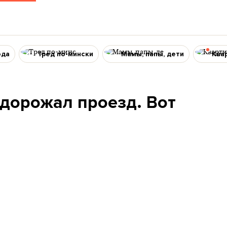
ода
Тред по-мински
Мамы, папы, дети
Ква
одорожал проезд. Вот