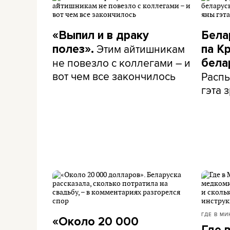
«Выпил и в драку
Бела
Этим айтишникам
полез».
па К
не повезло с коллегами – и
бела
вот чем все закончилось
Распы
гэта з
ГДЕ В МИ
«Около 20 000