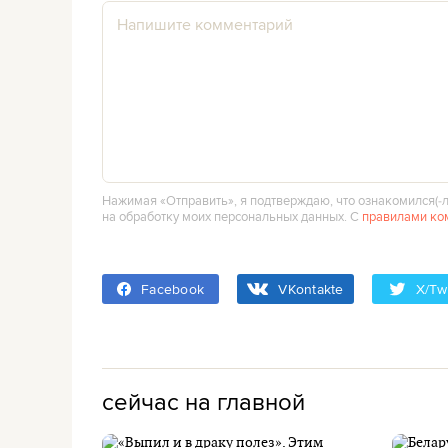
Нажимая «Отправить», я подтверждаю, что ознакомился(‑л
на обработку моих персональных данных. С
правилами ко
Facebook
VKontakte
X/Twi
сейчас на главной