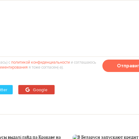
ась) с
политикой конфиденциальности
и соглашаюсь
Отправи
мментирования
я тоже согласен(‑а).
tter
Google