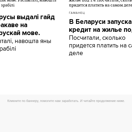
ГАМАНЕЦ
русы выдалі гайд
В Беларуси запуск
ракаве на
кредит на жилье по
рускай мове.
Посчитали, сколько
талі, навошта яны
придется платить на 
рабілі
деле