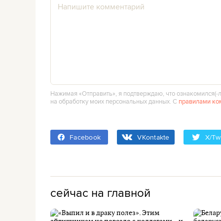
Нажимая «Отправить», я подтверждаю, что ознакомился(‑л
на обработку моих персональных данных. С
правилами ко
Facebook
VKontakte
X/Twi
сейчас на главной