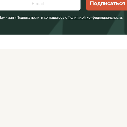
Подписаться
Нажимая «Подписаться», я соглашаюсь с
Политикой конфиденциальности
.
Facebook
VKontakte
Редакция:
editor@
Афиша:
editor@cit
Instagram
Twitter