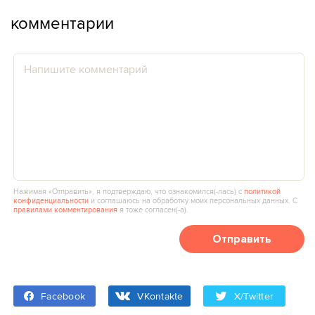
комментарии
Нажимая «Отправить», я подтверждаю, что ознакомился(‑лась) с
политикой
конфиденциальности
и соглашаюсь на обработку моих персональных данных. С
правилами комментирования
я тоже согласен(‑а).
Отправить
Facebook
VKontakte
X/Twitter