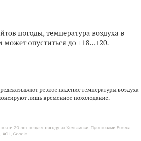
айтов погоды, температура воздуха в
может опуститься до +18…+20.
предсказывают резкое падение температуры воздуха 
анонсируют лишь временное похолодание.
 почти 20 лет вещает погоду из Хельсинки. Прогнозами Foreca
, AOL, Google.