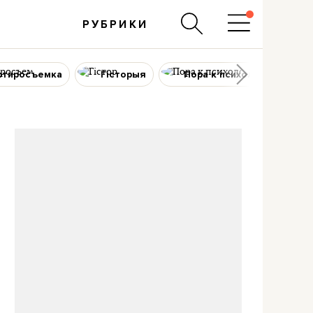
РУБРИКИ
ртиросъемка
Гісторыя
Пора к психологу