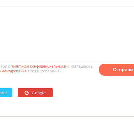
ась) с
политикой конфиденциальности
и соглашаюсь
Отправи
мментирования
я тоже согласен(‑а).
tter
Google