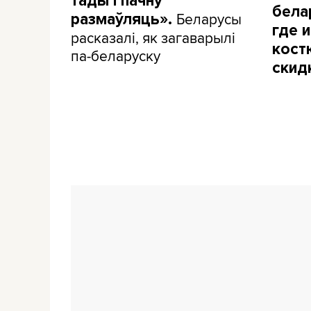
тады і пачну
бела
Беларусы
размаўляць».
где и
расказалі, як загаварылі
кост
па-беларуску
скид