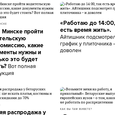
«Работаю до 14:00,
НСКЕ
есть время жить».
в Минске пройти
Айтишник подсмотре
тельскую
график у плиточника 
омиссию, какие
доволен
менты нужны и
ько это будет
Вот полная
ть?
укция
Б
КАК ВЫ ТАМ ЖИВЕТЕ?
яя распродажа у