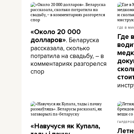
ГДЕ В МИ
«Около 20 000
Где 
. Беларуска
долларов»
води
рассказала, сколько
медк
потратила на свадьбу, – в
доку
комментариях разгорелся
скол
спор
стои
инстр
ГАРДЕРО
«Навучуся як Купала,
Летн