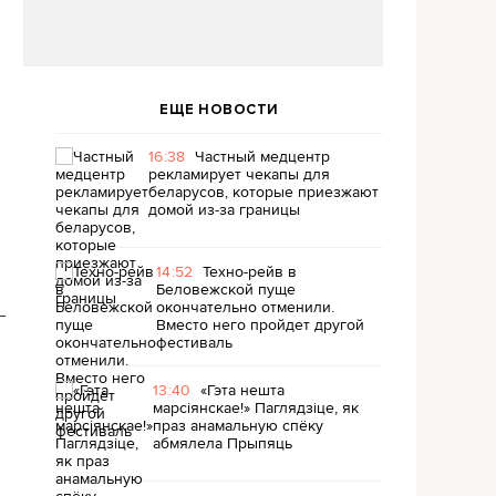
ЕЩЕ НОВОСТИ
16:38
Частный медцентр
рекламирует чекапы для
беларусов, которые приезжают
домой из-за границы
14:52
Техно-рейв в
Беловежской пуще
окончательно отменили.
–
Вместо него пройдет другой
фестиваль
13:40
«Гэта нешта
марсіянскае!» Паглядзіце, як
праз анамальную спёку
абмялела Прыпяць