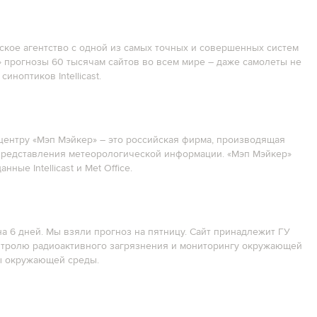
кое агентство с одной из самых точных и совершенных систем
 прогнозы 60 тысячам сайтов во всем мире – даже самолеты не
иноптиков Intellicast.
 центру «Мэп Мэйкер» – это российская фирма, производящая
представления метеорологической информации. «Мэп Мэйкер»
ые Intellicast и Met Office.
на 6 дней. Мы взяли прогноз на пятницу. Сайт принадлежит ГУ
онтролю радиоактивного загрязнения и мониторингу окружающей
ы окружающей среды.