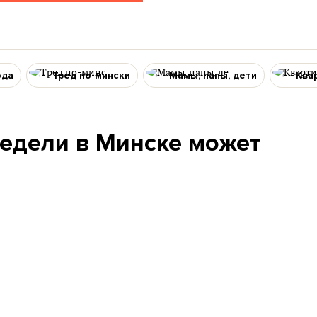
ода
Тред по-мински
Мамы, папы, дети
Ква
недели в Минске может