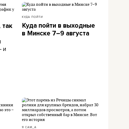
КУДА ПОЙТИ
Куда пойти в выходные
 так
в Минске 7–9 августа
л
– и
Я САМ_А