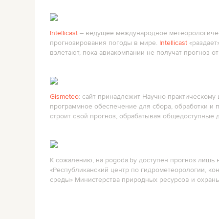
Intellicast
– ведущее международное метеорологичес
прогнозирования погоды в мире.
Intellicast
«раздает»
взлетают, пока авиакомпании не получат прогноз от с
Gismeteo
: сайт принадлежит Научно-практическому
программное обеспечение для сбора, обработки и 
строит свой прогноз, обрабатывая общедоступные данн
К сожалению, на pogoda.by доступен прогноз лишь 
«Республиканский центр по гидрометеорологии, к
среды» Министерства природных ресурсов и охран