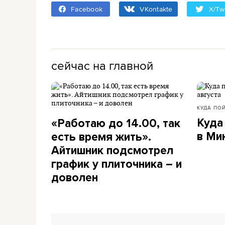
Facebook
VKontakte
X/Twi
сейчас на главной
КУДА ПО
Куда
«Работаю до 14.00, так
в Ми
есть время жить».
Айтишник подсмотрел
график у плиточника – и
доволен