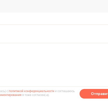
ась) с
политикой конфиденциальности
и соглашаюсь
Отправи
мментирования
я тоже согласен(‑а).