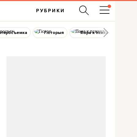
РУБРИКИ
ртиросъемка
Гісторыя
Пора к психологу