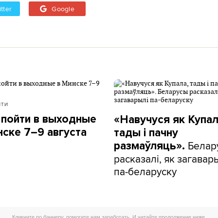
tter
Google
ЙТИ
 пойти в выходные
«Навучуся як Купал
нске 7–9 августа
тады і пачну
Белар
размаўляць».
расказалі, як загавар
па-беларуску