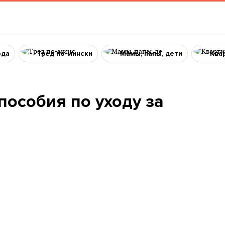
ода
Тред по-мински
Мамы, папы, дети
Ква
пособия по уходу за